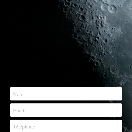
Deux Eléphants
J.V. Divers
Livres anciens
Nom
Email
Téléphone